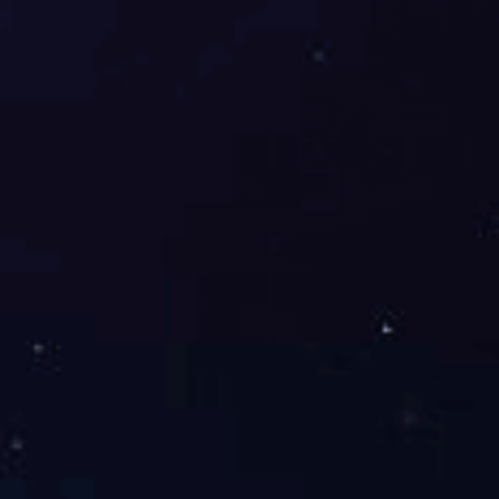
查看详情
挂牌。
查看详情
表彰大会及迎新联谊会，公司领导在会上肯定了
查看详情
1月12日举办了产品技术培训会，会上公司总
查看详情