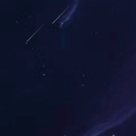
等都在显著增强。
双层斜拉-悬索协
29
世界首座双层斜
2024-08
压，助您成功！ 
常泰长江大桥三
03
常泰长江大桥上
2022-08
发往现场！ …
区党工委何庆栋
06
2022年7月5
2022-07
解了我司安全培训