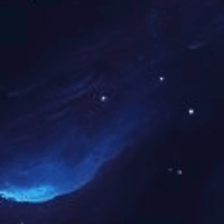
2021年度总结
21
2022年1月2
2022-01
事会所有成员及全
宝钢集团梅钢公
15
2022年1月1
2022-01
对我司工作生产
安全培训会
13
为强化公司安全管
2021-05
消防演练培训，并
新三板挂牌