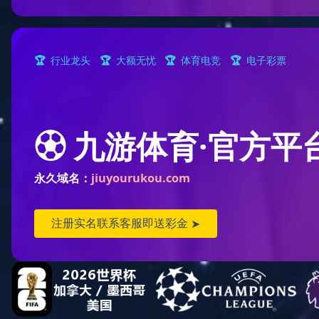
磨辊间专用设备
华体会官方网页版_华体会(中国)
泵站
液压升降平台
拉马
压机
轨枕混凝土生产线
轴承加热器