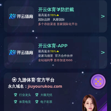
会
(中
国)
© Copyright@ 2021 华体会官方网页版_华体会(中国) All Rights
Reserved
备案号:苏ICP备2021046771号-1
九游体育（中国）官方授权网站
|
j9体育平台
|
开云NBA篮球
|
九游
（9Game）官方网站
|
九游官方端网页版登录入口
|
九游在线客服
|
mk
体育最新网站
|
开云电子体育
|
安博体育
|