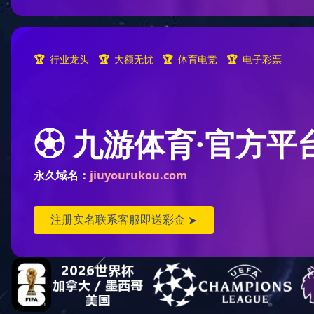
磨辊间专用设备
华体会官方网页版_华体会(中国)
泵站
液压升降平台
拉马
压机
轨枕混凝土生产线
轴承加热器