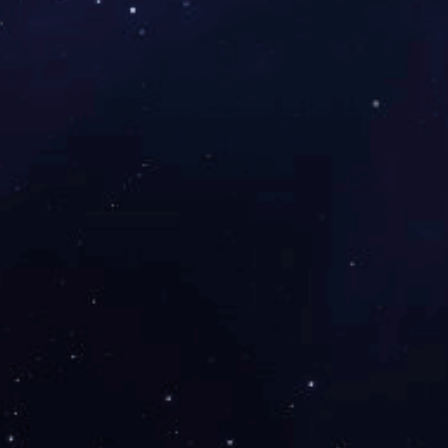
关于海陵
产品中心
案例
公司简介
千斤顶
城轨交
荣誉资质
磨辊间专用设备
海事海
员工风采
华体会官方网页版_
起重机
华体会(中国)
水利船
泵站
冶金行
液压升降平台
拉马