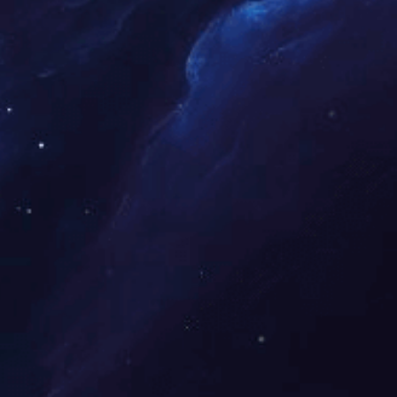
机)
钢丝绳压套机YSHL系列
门式
P系列
四立柱液压机YTD32系列