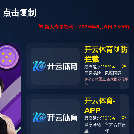
新闻资讯
华体会官方网页版_华体会(中国)