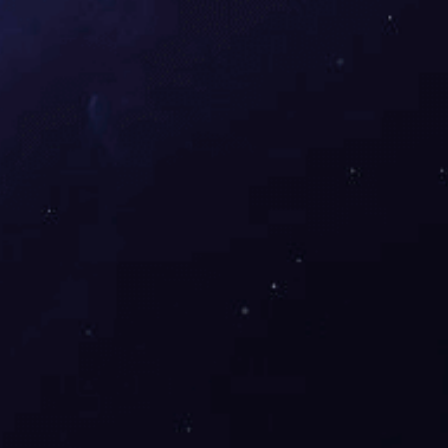
液压机、折弯机HP系列