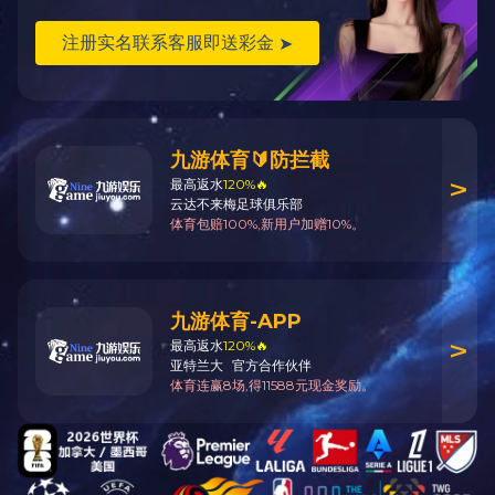
振捣台
手机网站